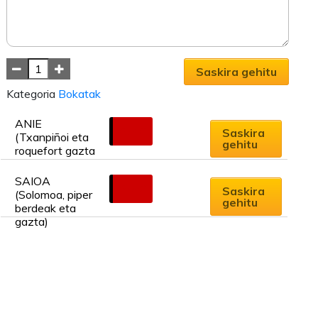
Saskira gehitu
Kategoria
Bokatak
ANIE 
6.50
€
Saskira
(Txanpiñoi eta 
gehitu
roquefort gazta 
tortilla)
SAIOA 
6.00
€
Saskira
(Solomoa, piper 
gehitu
berdeak eta 
gazta)