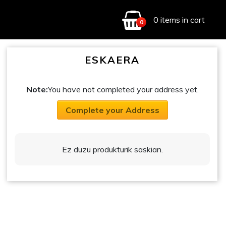
0 items in cart
0
ESKAERA
Note:
You have not completed your address yet.
Complete your Address
Ez duzu produkturik saskian.