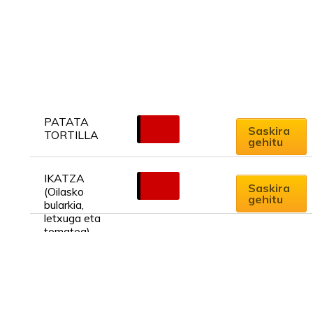
PATATA 
6.00
€
Saskira
TORTILLA
gehitu
IKATZA 
7.00
€
Saskira
(Oilasko 
gehitu
bularkia, 
letxuga eta 
tomatea)