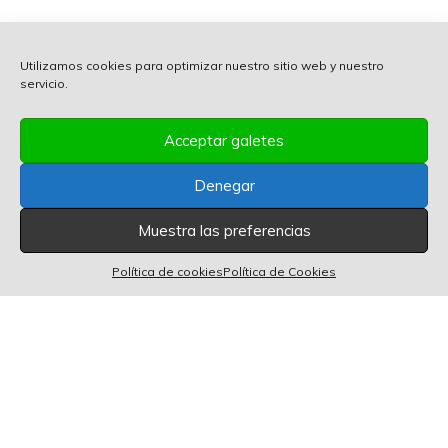
Utilizamos cookies para optimizar nuestro sitio web y nuestro
servicio.
Acceptar galetes
Denegar
Muestra las preferencias
0 artículos en el carrito
0
Política de cookies
Política de Cookies
POWERED BY 2GROW