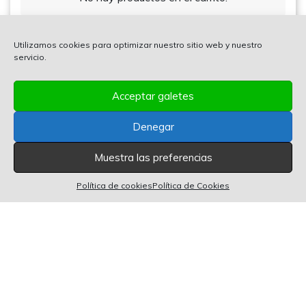
Utilizamos cookies para optimizar nuestro sitio web y nuestro
servicio.
Acceptar galetes
Denegar
Muestra las preferencias
0 artículos en el carrito
0
Política de cookies
Política de Cookies
POWERED BY 2GROW