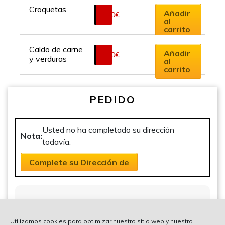
Rango
variantes.
Croquetas
Añadir
de
2.20
€
Las
al
precios:
carrito
opciones
desde
se
5.00€
Caldo de carne 
Añadir
hasta
2.50
€
pueden
y verduras
al
10.00€
elegir
carrito
en
la
PEDIDO
página
de
producto
Usted no ha completado su dirección
Nota:
todavía.
Complete su Dirección de
No hay productos en el carrito.
Utilizamos cookies para optimizar nuestro sitio web y nuestro