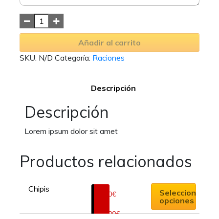
Añadir al carrito
SKU:
N/D
Categoría:
Raciones
Descripción
Descripción
Lorem ipsum dolor sit amet
Productos relacionados
Este
Chipis
producto
Seleccionar
5.00
€
opciones
tiene
-
10.00
€
múltiples