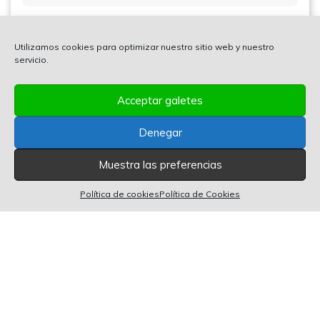
Utilizamos cookies para optimizar nuestro sitio web y nuestro
servicio.
Acceptar galetes
Denegar
Muestra las preferencias
0 artículos en el carrito
0
Política de cookies
Política de Cookies
POWERED BY 2GROW