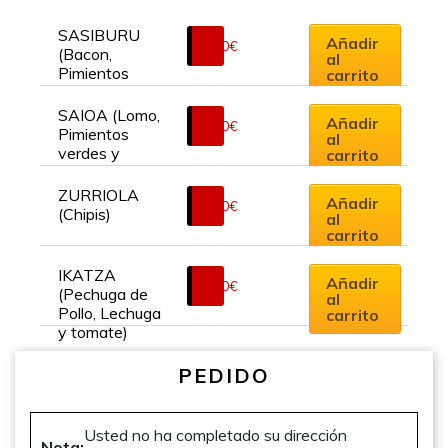
SASIBURU 
Añadir
6.50
€
(Bacon, 
al
Pimientos 
carrito
Verdes y 
Queso)
SAIOA (Lomo, 
Añadir
6.00
€
Pimientos 
al
verdes y 
carrito
Queso)
ZURRIOLA 
Añadir
7.50
€
(Chipis)
al
carrito
IKATZA 
Añadir
7.00
€
(Pechuga de 
al
Pollo, Lechuga 
carrito
y tomate)
PEDIDO
Usted no ha completado su dirección
Nota: