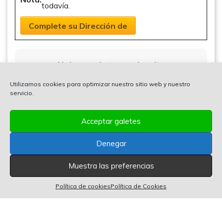
todavía.
Complete su Dirección de
No hay productos en el carrito.
Utilizamos cookies para optimizar nuestro sitio web y nuestro
servicio.
Acceptar galetes
Denegar
Muestra las preferencias
0 artículos en el carrito
0
Política de cookies
Política de Cookies